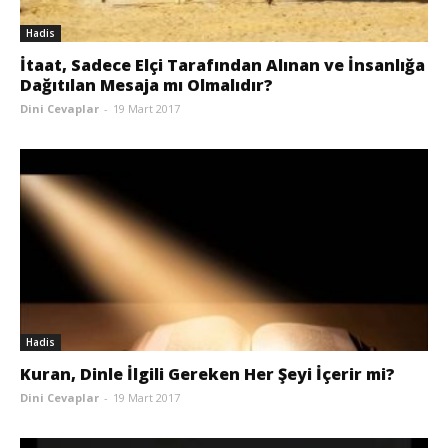
Hadis
İtaat, Sadece Elçi Tarafından Alınan ve İnsanlığa
Dağıtılan Mesaja mı Olmalıdır?
Dini Cevaplar
-
19 Mart 2017
Hadis
Kuran, Dinle İlgili Gereken Her Şeyi İçerir mi?
Dini Cevaplar
-
19 Mart 2017