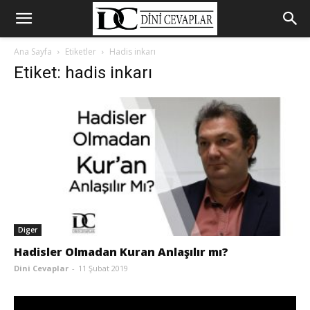
Ana Sayfa
Etiketler
Hadis inkarı
Etiket: hadis inkarı
Diger
Hadisler Olmadan Kuran Anlaşılır mı?
Dini Cevaplar
-
11 Şubat 2019