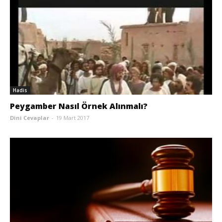
Hadis
Peygamber Nasıl Örnek Alınmalı?
Dini Cevaplar
-
19 Mart 2017