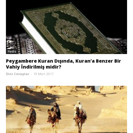
Hadis
Peygambere Kuran Dışında, Kuran’a Benzer Bir
Vahiy İndirilmiş midir?
Dini Cevaplar
-
19 Mart 2017