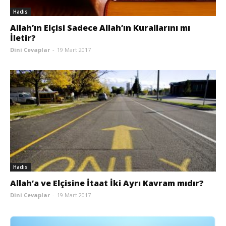
Hadis
Allah’ın Elçisi Sadece Allah’ın Kurallarını mı
İletir?
Dini Cevaplar
-
19 Mart 2017
Hadis
Allah’a ve Elçisine İtaat İki Ayrı Kavram mıdır?
Dini Cevaplar
-
19 Mart 2017