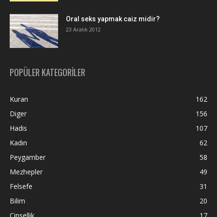
Oral seks yapmak caiz midir?
23 Aralık 2012
POPÜLER KATEGORİLER
Kuran
162
Diger
156
Hadis
107
Kadın
62
Peygamber
58
Mezhepler
49
Felsefe
31
Bilim
20
Cinsellik
17