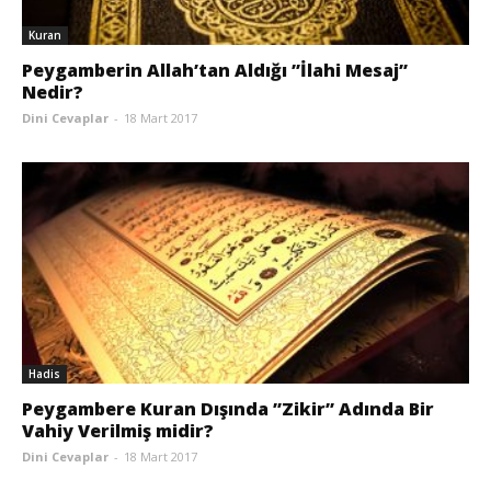
Kuran
Peygamberin Allah’tan Aldığı ”İlahi Mesaj”
Nedir?
Dini Cevaplar
-
18 Mart 2017
Hadis
Peygambere Kuran Dışında ”Zikir” Adında Bir
Vahiy Verilmiş midir?
Dini Cevaplar
-
18 Mart 2017