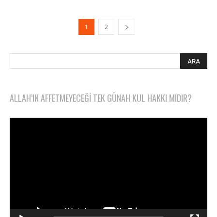
1
2
ALLAH’IN AFFETMEYECEĞI TEK GÜNAH KUL HAKKI MIDIR?
Video
oynatıcı