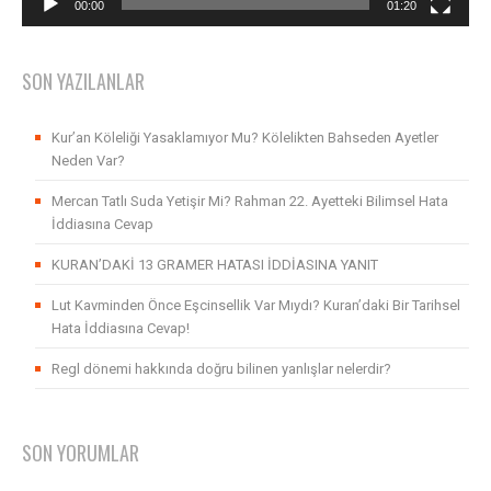
00:00
01:20
SON YAZILANLAR
Kur’an Köleliği Yasaklamıyor Mu? Kölelikten Bahseden Ayetler
Neden Var?
Mercan Tatlı Suda Yetişir Mi? Rahman 22. Ayetteki Bilimsel Hata
İddiasına Cevap
KURAN’DAKİ 13 GRAMER HATASI İDDİASINA YANIT
Lut Kavminden Önce Eşcinsellik Var Mıydı? Kuran’daki Bir Tarihsel
Hata İddiasına Cevap!
Regl dönemi hakkında doğru bilinen yanlışlar nelerdir?
SON YORUMLAR