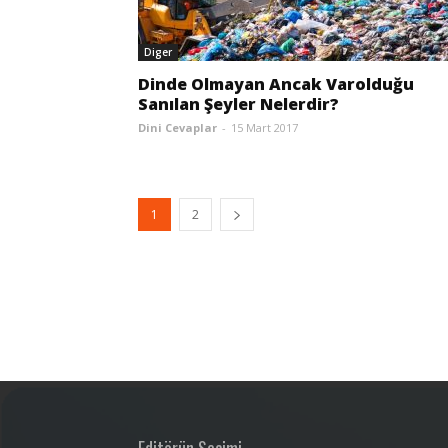
Diger
Dinde Olmayan Ancak Varolduğu
Sanılan Şeyler Nelerdir?
Dini Cevaplar
-
15 Mart 2017
1
2