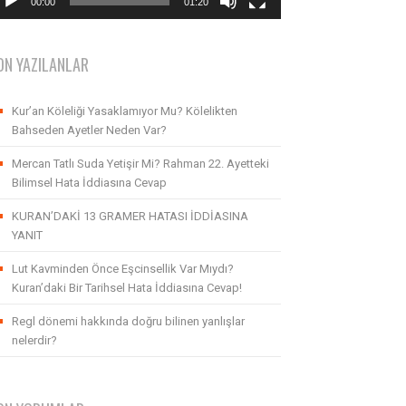
00:00
01:20
ON YAZILANLAR
Kur’an Köleliği Yasaklamıyor Mu? Kölelikten
Bahseden Ayetler Neden Var?
Mercan Tatlı Suda Yetişir Mi? Rahman 22. Ayetteki
Bilimsel Hata İddiasına Cevap
KURAN’DAKİ 13 GRAMER HATASI İDDİASINA
YANIT
Lut Kavminden Önce Eşcinsellik Var Mıydı?
Kuran’daki Bir Tarihsel Hata İddiasına Cevap!
Regl dönemi hakkında doğru bilinen yanlışlar
nelerdir?