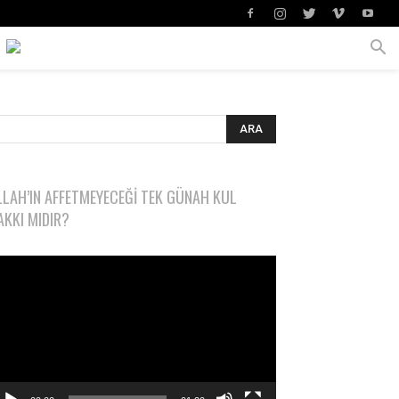
LLAH’IN AFFETMEYECEĞI TEK GÜNAH KUL
AKKI MIDIR?
deo
natıcı