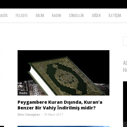
HADİS
FELSEFE
BİLİM
KADIN
CİNSELLİK
DİĞER
İLETİŞİM
A
H
Vi
oy
Hadis
Peygambere Kuran Dışında, Kuran’a
Benzer Bir Vahiy İndirilmiş midir?
Dini Cevaplar
-
19 Mart 2017