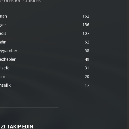
OPÜLER KATEGORİLER
uran
162
ger
156
adis
107
adın
62
eygamber
58
ezhepler
49
lsefe
31
lim
20
nsellik
17
IZI TAKIP EDIN