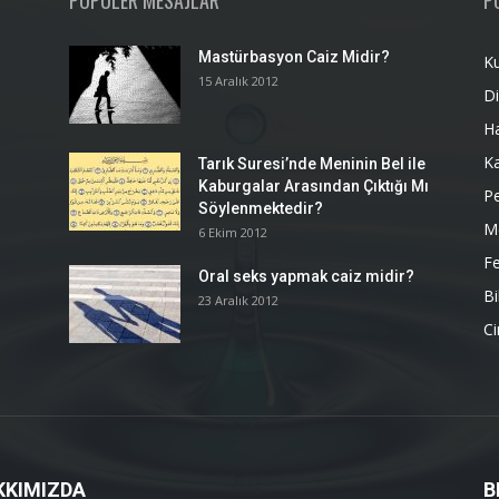
POPÜLER MESAJLAR
P
Mastürbasyon Caiz Midir?
K
15 Aralık 2012
Di
H
K
Tarık Suresi’nde Meninin Bel ile
Kaburgalar Arasından Çıktığı Mı
P
Söylenmektedir?
M
6 Ekim 2012
Fe
Oral seks yapmak caiz midir?
Bi
23 Aralık 2012
Ci
KKIMIZDA
B