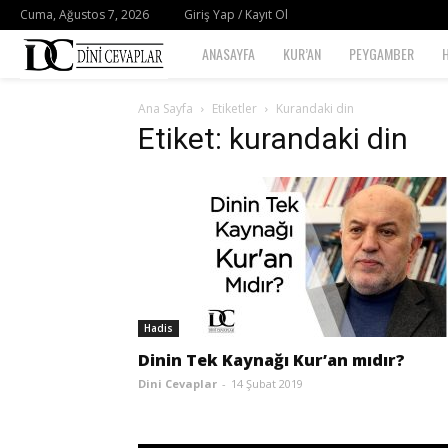
Cuma, Ağustos 7, 2026
Giriş Yap / Kayıt Ol
Dini
ANASAYFA
KUR’AN
PEYGAMBER
Cevaplar
Ana Sayfa
Etiketler
Kurandaki din
Etiket: kurandaki din
Hadis
Dinin Tek Kaynağı Kur’an mıdır?
Dini Cevaplar
-
14 Şubat 2019