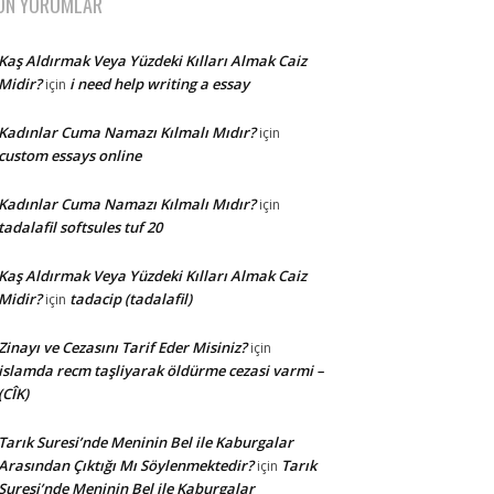
ON YORUMLAR
Kaş Aldırmak Veya Yüzdeki Kılları Almak Caiz
Midir?
i need help writing a essay
için
Kadınlar Cuma Namazı Kılmalı Mıdır?
için
custom essays online
Kadınlar Cuma Namazı Kılmalı Mıdır?
için
tadalafil softsules tuf 20
Kaş Aldırmak Veya Yüzdeki Kılları Almak Caiz
Midir?
tadacip (tadalafil)
için
Zinayı ve Cezasını Tarif Eder Misiniz?
için
islamda recm taşliyarak öldürme cezasi varmi –
(CÎK)
Tarık Suresi’nde Meninin Bel ile Kaburgalar
Arasından Çıktığı Mı Söylenmektedir?
Tarık
için
Suresi’nde Meninin Bel ile Kaburgalar