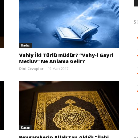
S
Hadis
Vahiy İki Türlü müdür? ”Vahy-i Gayri
Metluv” Ne Anlama Gelir?
Dini Cevaplar
-
19 Mart 2017
Kuran
Peygamberin Allah’tan Aldığı ”İlahi