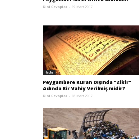
Dini Cevaplar
-
19 Mart 2017
Hadis
Peygambere Kuran Dışında ”Zikir”
Adında Bir Vahiy Verilmiş midir?
Dini Cevaplar
-
18 Mart 2017