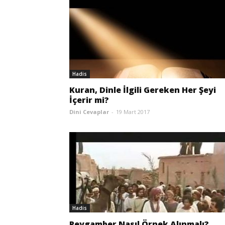
Hadis
Kuran, Dinle İlgili Gereken Her Şeyi
İçerir mi?
Dini Cevaplar
-
19 Mart 2017
Hadis
Peygamber Nasıl Örnek Alınmalı?