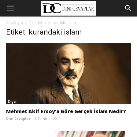
Ana Sayfa
Etiketler
Kurandaki islam
Etiket: kurandaki islam
Diger
Mehmet Akif Ersoy’a Göre Gerçek İslam Nedir?
Dini Cevaplar
-
1 Temmuz 2019