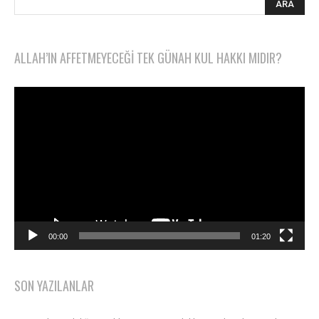
ALLAH’IN AFFETMEYECEĞI TEK GÜNAH KUL HAKKI MIDIR?
Video
oynatıcı
00:00
01:20
SON YAZILANLAR