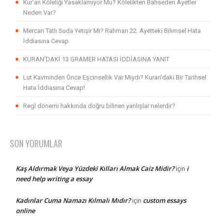
Kur’an Köleliği Yasaklamıyor Mu? Kölelikten Bahseden Ayetler
Neden Var?
Mercan Tatlı Suda Yetişir Mi? Rahman 22. Ayetteki Bilimsel Hata
İddiasına Cevap
KURAN’DAKİ 13 GRAMER HATASI İDDİASINA YANIT
Lut Kavminden Önce Eşcinsellik Var Mıydı? Kuran’daki Bir Tarihsel
Hata İddiasına Cevap!
Regl dönemi hakkında doğru bilinen yanlışlar nelerdir?
SON YORUMLAR
Kaş Aldırmak Veya Yüzdeki Kılları Almak Caiz Midir?
i
için
need help writing a essay
Kadınlar Cuma Namazı Kılmalı Mıdır?
custom essays
için
online