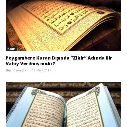
Hadis
Peygambere Kuran Dışında ”Zikir” Adında Bir
Vahiy Verilmiş midir?
Dini Cevaplar
-
18 Mart 2017