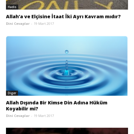
Hadis
Allah’a ve Elçisine İtaat İki Ayrı Kavram mıdır?
Dini Cevaplar
-
19 Mart 2017
Diger
Allah Dışında Bir Kimse Din Adına Hüküm
Koyabilir mi?
Dini Cevaplar
-
19 Mart 2017