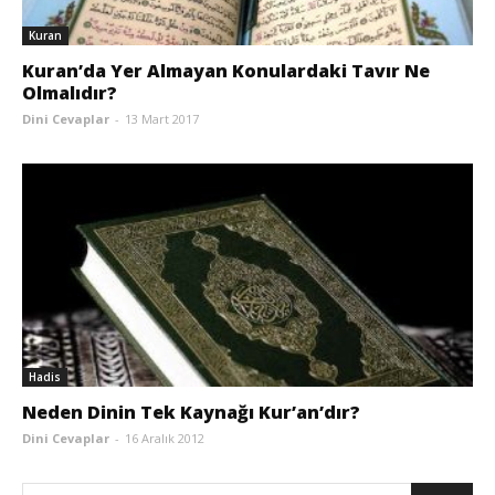
Kuran
Kuran’da Yer Almayan Konulardaki Tavır Ne
Olmalıdır?
Dini Cevaplar
-
13 Mart 2017
Hadis
Neden Dinin Tek Kaynağı Kur’an’dır?
Dini Cevaplar
-
16 Aralık 2012