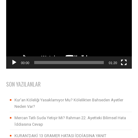
Video
oynatıcı
00:00
01:20
SON YAZILANLAR
Kur’an Köleliği Yasaklamıyor Mu? Kölelikten Bahseden Ayetler
Neden Var?
Mercan Tatlı Suda Yetişir Mi? Rahman 22. Ayetteki Bilimsel Hata
İddiasına Cevap
KURAN’DAKİ 13 GRAMER HATASI İDDİASINA YANIT