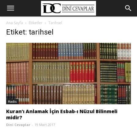
Ana Sayfa
Etiketler
Tarihsel
Etiket: tarihsel
Hadis
Kuran’ı Anlamak İçin Esbab-ı Nüzul Bilinmeli
midir?
Dini Cevaplar
-
19 Mart 2017