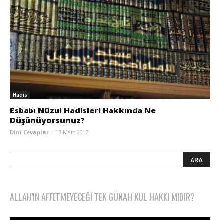
Hadis
Esbabı Nüzul Hadisleri Hakkında Ne
Düşünüyorsunuz?
Dini Cevaplar
-
13 Mart 2017
ALLAH’IN AFFETMEYECEĞI TEK GÜNAH KUL HAKKI MIDIR?