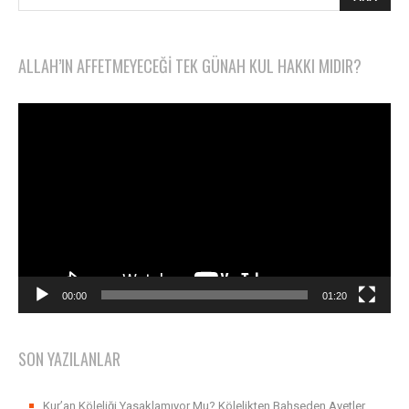
ALLAH’IN AFFETMEYECEĞI TEK GÜNAH KUL HAKKI MIDIR?
Video
oynatıcı
00:00
01:20
SON YAZILANLAR
Kur’an Köleliği Yasaklamıyor Mu? Kölelikten Bahseden Ayetler