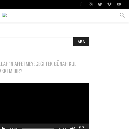
LLAH’IN AFFETMEYECEĞI TEK GÜNAH KUL
AKKI MIDIR?
deo
natıcı