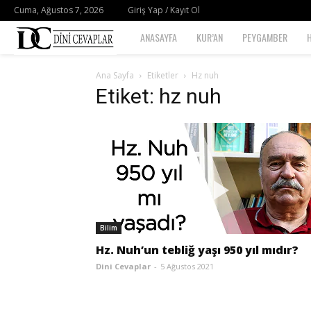
Cuma, Ağustos 7, 2026
Giriş Yap / Kayıt Ol
Dini
ANASAYFA
KUR’AN
PEYGAMBER
Cevaplar
Ana Sayfa
Etiketler
Hz nuh
Etiket: hz nuh
Bilim
Hz. Nuh’un tebliğ yaşı 950 yıl mıdır?
Dini Cevaplar
-
5 Ağustos 2021