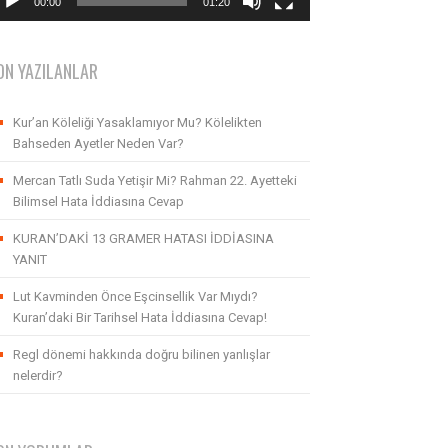
00:00
01:20
ON YAZILANLAR
Kur’an Köleliği Yasaklamıyor Mu? Kölelikten
Bahseden Ayetler Neden Var?
Mercan Tatlı Suda Yetişir Mi? Rahman 22. Ayetteki
Bilimsel Hata İddiasına Cevap
KURAN’DAKİ 13 GRAMER HATASI İDDİASINA
YANIT
Lut Kavminden Önce Eşcinsellik Var Mıydı?
Kuran’daki Bir Tarihsel Hata İddiasına Cevap!
Regl dönemi hakkında doğru bilinen yanlışlar
nelerdir?