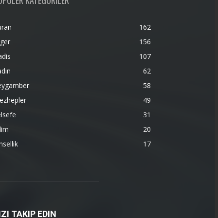
OPÜLER KATEGORİLER
uran
162
ger
156
adis
107
adın
62
eygamber
58
ezhepler
49
lsefe
31
lim
20
nsellik
17
IZI TAKIP EDIN