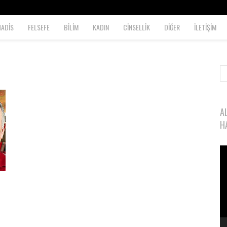
HADİS
FELSEFE
BİLİM
KADIN
CİNSELLİK
DİĞER
İLETİŞİM
A
H
Vi
oy