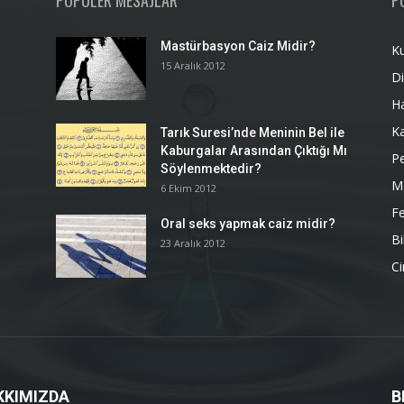
POPÜLER MESAJLAR
P
Mastürbasyon Caiz Midir?
K
15 Aralık 2012
Di
H
K
Tarık Suresi’nde Meninin Bel ile
Kaburgalar Arasından Çıktığı Mı
P
Söylenmektedir?
M
6 Ekim 2012
Fe
Oral seks yapmak caiz midir?
Bi
23 Aralık 2012
Ci
KKIMIZDA
B