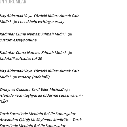
ON YORUMLAR
Kaş Aldırmak Veya Yüzdeki Kılları Almak Caiz
Midir?
i need help writing a essay
için
Kadınlar Cuma Namazı Kılmalı Mıdır?
için
custom essays online
Kadınlar Cuma Namazı Kılmalı Mıdır?
için
tadalafil softsules tuf 20
Kaş Aldırmak Veya Yüzdeki Kılları Almak Caiz
Midir?
tadacip (tadalafil)
için
Zinayı ve Cezasını Tarif Eder Misiniz?
için
islamda recm taşliyarak öldürme cezasi varmi –
(CÎK)
Tarık Suresi’nde Meninin Bel ile Kaburgalar
Arasından Çıktığı Mı Söylenmektedir?
Tarık
için
Suresi’nde Meninin Bel ile Kaburgalar