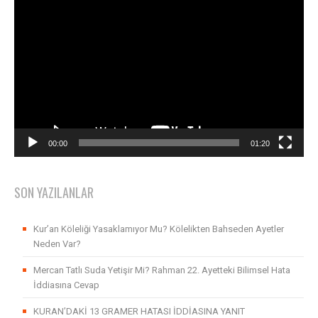
Video
oynatıcı
00:00
01:20
SON YAZILANLAR
Kur’an Köleliği Yasaklamıyor Mu? Kölelikten Bahseden Ayetler
Neden Var?
Mercan Tatlı Suda Yetişir Mi? Rahman 22. Ayetteki Bilimsel Hata
İddiasına Cevap
KURAN’DAKİ 13 GRAMER HATASI İDDİASINA YANIT