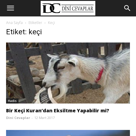
Ana Sayfa
Etiketler
Keçi
Etiket: keçi
Hadis
Bir Keçi Kuran’dan Eksiltme Yapabilir mi?
Dini Cevaplar
-
12 Mart 2017