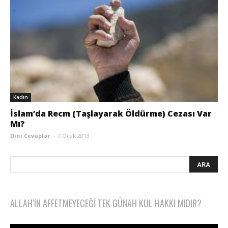
Kadın
İslam’da Recm (Taşlayarak Öldürme) Cezası Var
Mı?
Dini Cevaplar
-
7 Ocak 2013
ALLAH’IN AFFETMEYECEĞI TEK GÜNAH KUL HAKKI MIDIR?