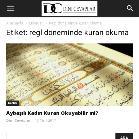
Ana Sayfa
Etiketler
Regl döneminde kuran okuma
Etiket: regl döneminde kuran okuma
Kadın
Aybaşılı Kadın Kuran Okuyabilir mi?
Dini Cevaplar
-
13 Mart 2017