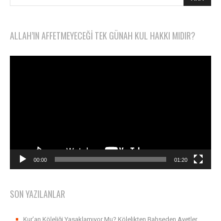
ALLAH’IN AFFETMEYECEĞI TEK GÜNAH KUL HAKKI MIDIR?
Video
oynatıcı
00:00
01:20
SON YAZILANLAR
Kur’an Köleliği Yasaklamıyor Mu? Kölelikten Bahseden Ayetler