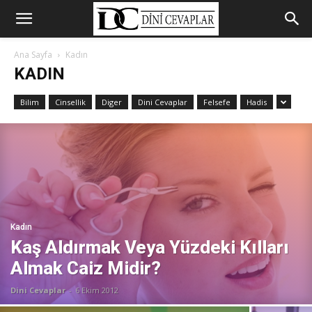
Ana Sayfa
Kadın
KADIN
Bilim
Cinsellik
Diger
Dini Cevaplar
Felsefe
Hadis
Kadın
Kaş Aldırmak Veya Yüzdeki Kılları
Almak Caiz Midir?
Dini Cevaplar
-
6 Ekim 2012