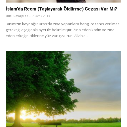
İslam’da Recm (Taşlayarak Öldürme) Cezası Var Mı?
Dini Cevaplar
-
7 Ocak 2013
Dinimizin kaynağı Kuran’da zina yapanlara hangi cezanın verilmesi
gerektiği aşağıdaki ayet ile belirtilmiştir: Zina eden kadın ve zina
eden erkeğin ciltlerine yüz vuruş vurun. Allah’a...