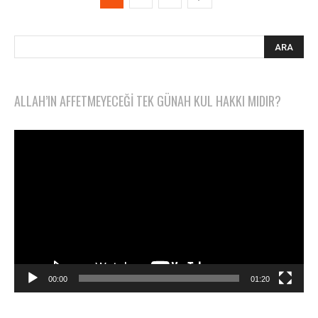
ALLAH’IN AFFETMEYECEĞI TEK GÜNAH KUL HAKKI MIDIR?
Video
oynatıcı
00:00
01:20