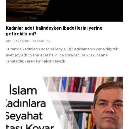
Kadınlar adet halindeyken ibadetlerini yerine
getirebilir mi?
Dini Cevaplar
-
14 Aralık 2012
Kuran’da kadınların adet halleriyle ilgili açıklamanın yer aldığı tek
ayet şöyledir: Sana âdet halini de sorarlar. De ki: O, insana
rahatsızlık veren bir haldir. Hayızlı...