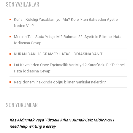
SON YAZILANLAR
Kur’an Köleliği Yasaklamıyor Mu? Kölelikten Bahseden Ayetler
Neden Var?
Mercan Tatlı Suda Yetişir Mi? Rahman 22. Ayetteki Bilimsel Hata
İddiasına Cevap
KURAN’DAKİ 13 GRAMER HATASI İDDİASINA YANIT
Lut Kavminden Önce Eşcinsellik Var Mıydı? Kuran’daki Bir Tarihsel
Hata İddiasına Cevap!
Regl dönemi hakkında doğru bilinen yanlışlar nelerdir?
SON YORUMLAR
Kaş Aldırmak Veya Yüzdeki Kılları Almak Caiz Midir?
i
için
need help writing a essay