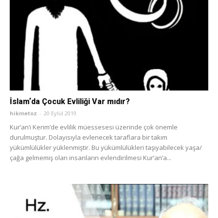
İslamʼda Çocuk Evliliği Var mıdır?
hikmetoz
-
20 Eylül 2019
Kurʼanʼı Kerimʼde evlilik müessesesi üzerinde çok önemle
durulmuştur. Dolayısıyla evlenecek taraflara bir takım
yükümlülükler yüklenmiştir. Bu yükümlülükleri taşıyabilecek yaşa/
çağa gelmemiş olan insanların evlendirilmesi Kurʼanʼa...