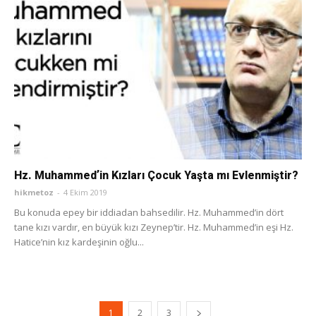
Hz. Muhammedʼin Kızları Çocuk Yaşta mı Evlenmiştir?
hikmetoz
-
4 Ekim 2019
Bu konuda epey bir iddiadan bahsedilir. Hz. Muhammedʼin dört
tane kızı vardır, en büyük kızı Zeynepʼtir. Hz. Muhammedʼin eşi Hz.
Haticeʼnin kız kardeşinin oğlu...
1
2
3