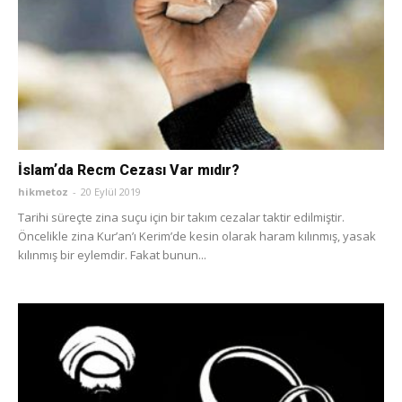
İslamʼda Recm Cezası Var mıdır?
hikmetoz
-
20 Eylül 2019
Tarihi süreçte zina suçu için bir takım cezalar taktir edilmiştir.
Öncelikle zina Kurʼanʼı Kerimʼde kesin olarak haram kılınmış, yasak
kılınmış bir eylemdir. Fakat bunun...