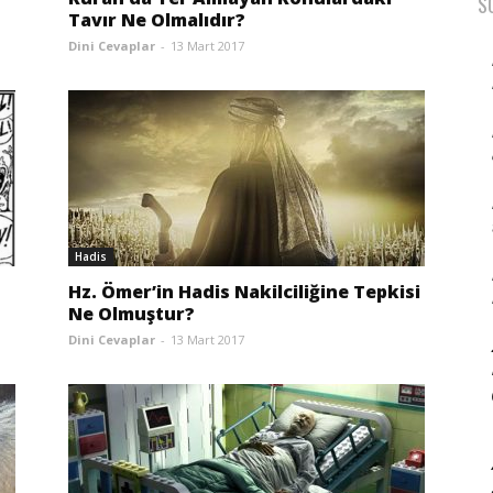
S
Tavır Ne Olmalıdır?
Dini Cevaplar
-
13 Mart 2017
Hadis
Hz. Ömer’in Hadis Nakilciliğine Tepkisi
Ne Olmuştur?
Dini Cevaplar
-
13 Mart 2017