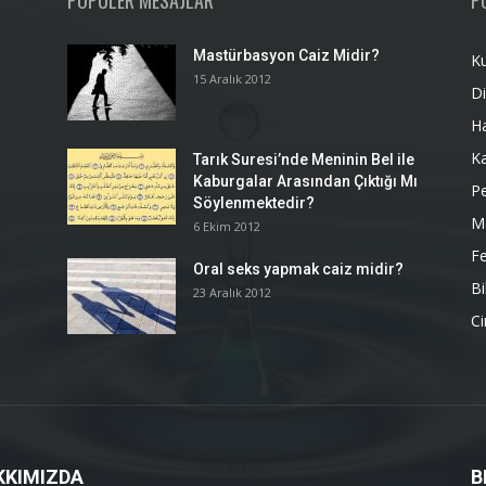
POPÜLER MESAJLAR
P
Mastürbasyon Caiz Midir?
K
15 Aralık 2012
Di
H
K
Tarık Suresi’nde Meninin Bel ile
Kaburgalar Arasından Çıktığı Mı
P
Söylenmektedir?
M
6 Ekim 2012
Fe
Oral seks yapmak caiz midir?
Bi
23 Aralık 2012
Ci
KKIMIZDA
B