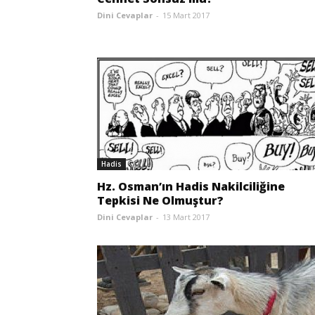
Dini Cevaplar
-
15 Mart 2017
Hadis
Hz. Osman’ın Hadis Nakilciliğine
Tepkisi Ne Olmuştur?
Dini Cevaplar
-
13 Mart 2017