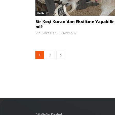
Hadis
Bir Keçi Kuran’dan Eksiltme Yapabilir
mi?
Dini Cevaplar
-
12 Mart 2017
1
2