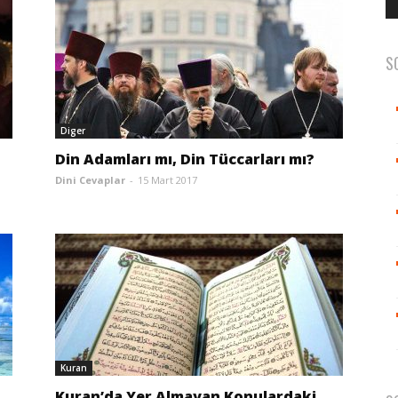
S
Diger
Din Adamları mı, Din Tüccarları mı?
Dini Cevaplar
-
15 Mart 2017
Kuran
Kuran’da Yer Almayan Konulardaki