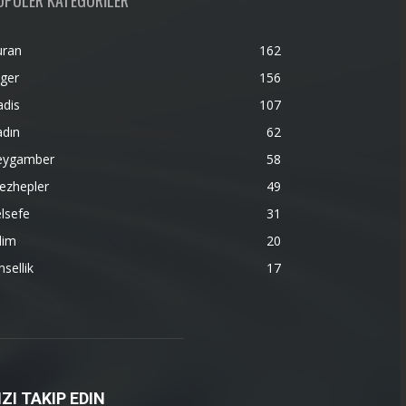
OPÜLER KATEGORİLER
uran
162
ger
156
adis
107
adın
62
eygamber
58
ezhepler
49
lsefe
31
lim
20
nsellik
17
IZI TAKIP EDIN