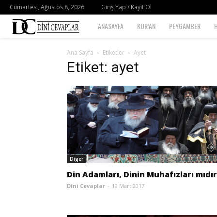
Cumartesi, Ağustos 8, 2026
Giriş Yap / Kayıt Ol
Dini
ANASAYFA
KUR’AN
PEYGAMBER
Cevaplar
Ana Sayfa
Etiketler
Ayet
Etiket: ayet
Diger
Din Adamları, Dinin Muhafızları mıdı
Dini Cevaplar
-
19 Mart 2017