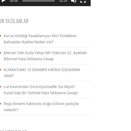
00:00
01:20
ON YAZILANLAR
Kur’an Köleliği Yasaklamıyor Mu? Kölelikten
Bahseden Ayetler Neden Var?
Mercan Tatlı Suda Yetişir Mi? Rahman 22. Ayetteki
Bilimsel Hata İddiasına Cevap
KURAN’DAKİ 13 GRAMER HATASI İDDİASINA
YANIT
Lut Kavminden Önce Eşcinsellik Var Mıydı?
Kuran’daki Bir Tarihsel Hata İddiasına Cevap!
Regl dönemi hakkında doğru bilinen yanlışlar
nelerdir?