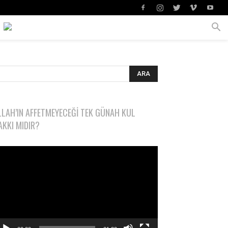
LLAH’IN AFFETMEYECEĞI TEK GÜNAH KUL
AKKI MIDIR?
deo
natıcı