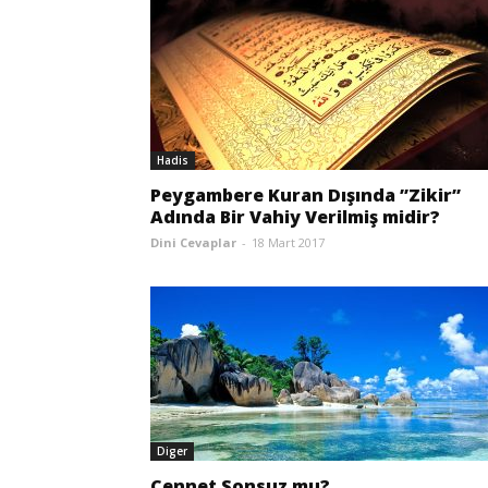
Hadis
Peygambere Kuran Dışında ”Zikir”
Adında Bir Vahiy Verilmiş midir?
Dini Cevaplar
-
18 Mart 2017
Diger
Cennet Sonsuz mu?