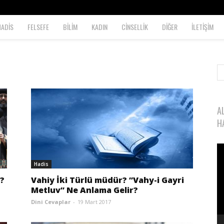
HADİS
FELSEFE
BİLİM
KADIN
CİNSELLİK
DİĞER
İLETİŞİM
A
H
Vi
oy
Hadis
r?
Vahiy İki Türlü müdür? ”Vahy-i Gayri
Metluv” Ne Anlama Gelir?
Dini Cevaplar
-
19 Mart 2017