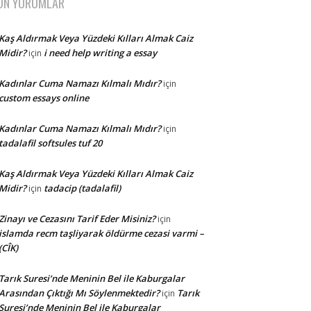
ON YORUMLAR
Kaş Aldırmak Veya Yüzdeki Kılları Almak Caiz
Midir?
i need help writing a essay
için
Kadınlar Cuma Namazı Kılmalı Mıdır?
için
custom essays online
Kadınlar Cuma Namazı Kılmalı Mıdır?
için
tadalafil softsules tuf 20
Kaş Aldırmak Veya Yüzdeki Kılları Almak Caiz
Midir?
tadacip (tadalafil)
için
Zinayı ve Cezasını Tarif Eder Misiniz?
için
islamda recm taşliyarak öldürme cezasi varmi –
(CÎK)
Tarık Suresi’nde Meninin Bel ile Kaburgalar
Arasından Çıktığı Mı Söylenmektedir?
Tarık
için
Suresi’nde Meninin Bel ile Kaburgalar