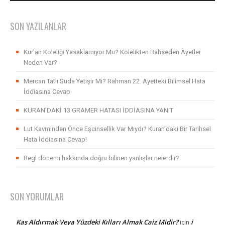
SON YAZILANLAR
Kur’an Köleliği Yasaklamıyor Mu? Kölelikten Bahseden Ayetler
Neden Var?
Mercan Tatlı Suda Yetişir Mi? Rahman 22. Ayetteki Bilimsel Hata
İddiasına Cevap
KURAN’DAKİ 13 GRAMER HATASI İDDİASINA YANIT
Lut Kavminden Önce Eşcinsellik Var Mıydı? Kuran’daki Bir Tarihsel
Hata İddiasına Cevap!
Regl dönemi hakkında doğru bilinen yanlışlar nelerdir?
SON YORUMLAR
Kaş Aldırmak Veya Yüzdeki Kılları Almak Caiz Midir?
i
için