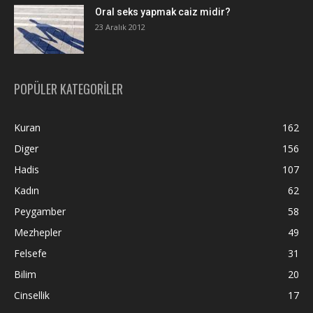
Oral seks yapmak caiz midir?
23 Aralık 2012
POPÜLER KATEGORİLER
Kuran
162
Diger
156
Hadis
107
Kadın
62
Peygamber
58
Mezhepler
49
Felsefe
31
Bilim
20
Cinsellik
17