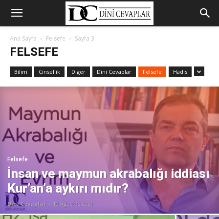
Ana Sayfa
Felsefe
Sayfa 3
FELSEFE
Bilim
Cinsellik
Diger
Dini Cevaplar
Felsefe
Hadis
Felsefe
İnsan ve maymun akrabalığı iddiası
Kur’an’a aykırı mıdır?
Dini Cevaplar
-
10 Ağustos 2021