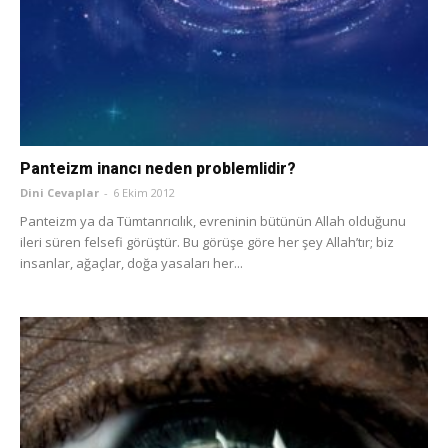
Panteizm inancı neden problemlidir?
Dini Cevaplar
-
6 Ekim 2012
Panteizm ya da Tümtanrıcılık, evreninin bütünün Allah olduğunu
ileri süren felsefi görüştür. Bu görüşe göre her şey Allah’tır; biz
insanlar, ağaçlar, doğa yasaları her...