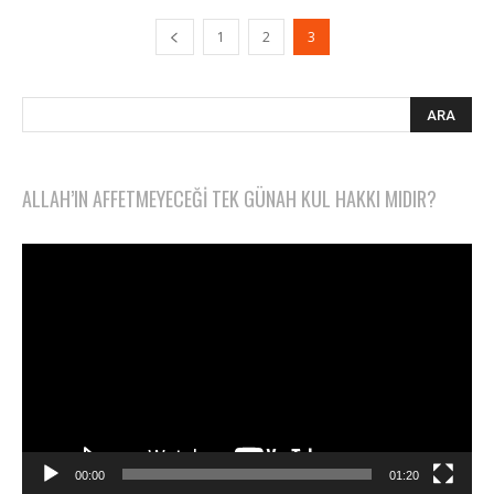
1
2
3
ALLAH’IN AFFETMEYECEĞI TEK GÜNAH KUL HAKKI MIDIR?
Video
oynatıcı
00:00
01:20