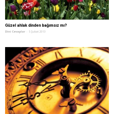
Güzel ahlak dinden bağımsız mı?
Dini Cevaplar
-
5 Şubat 2013